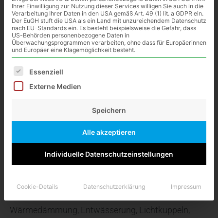
Ihrer Einwilligung zur Nutzung dieser Services willigen Sie auch in die
Verarbeitung Ihrer Daten in den USA gemäß Art. 49 (1) lit. a GDPR ein.
Das Flachdach ist aus der heutigen Architektur
Der EuGH stuft die USA als ein Land mit unzureichendem Datenschutz
nach EU-Standards ein. Es besteht beispielsweise die Gefahr, dass
nicht mehr zu verdrängen. Bedingt durch die
US-Behörden personenbezogene Daten in
Überwachungsprogrammen verarbeiten, ohne dass für Europäerinnen
Funktionalität dieser Bauweise ergeben sich
und Europäer eine Klagemöglichkeit besteht.
architektonische und nutzungsorientierte
Es folgt eine Liste der Service-Gruppen, für die eine Ei
Essenziell
Bauwerke. Es gehört auch heute noch zu den
Externe Medien
stark beanspruchten Dacheindeckungen. Diese
Herausforderung Ihnen ein langlebiges und
Speichern
anspruchsvolles Flachdach zu garantieren, haben
Alle akzeptieren
wir uns zur Aufgabe gemacht.
Individuelle Datenschutzeinstellungen
Abgestimmt auf Ihr Objekt, beraten wir sie
qualifiziert und individuell. Es stehen Ihnen
Cookie-Details
Datenschutzerklärung
Impressum
hochwertige Produkte zur Auswahl von der
Wärmedämmung, Entwässerung, Lichtkuppeln,