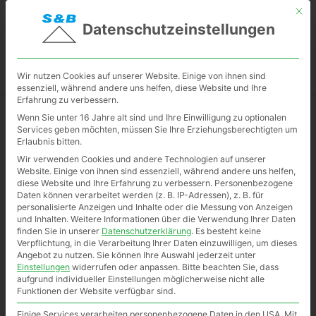
Mit d
Datenschutzeinstellungen
Wir nutzen Cookies auf unserer Website. Einige von ihnen sind
essenziell, während andere uns helfen, diese Website und Ihre
Erfahrung zu verbessern.
Wenn Sie unter 16 Jahre alt sind und Ihre Einwilligung zu optionalen
Services geben möchten, müssen Sie Ihre Erziehungsberechtigten um
Jobs / Ausbildung
Erlaubnis bitten.
Wir verwenden Cookies und andere Technologien auf unserer
Website. Einige von ihnen sind essenziell, während andere uns helfen,
diese Website und Ihre Erfahrung zu verbessern.
Personenbezogene
Mitarbeiter im Dachdeckerhandwerk
Daten können verarbeitet werden (z. B. IP-Adressen), z. B. für
personalisierte Anzeigen und Inhalte oder die Messung von Anzeigen
und Inhalten.
Weitere Informationen über die Verwendung Ihrer Daten
finden Sie in unserer
Datenschutzerklärung
.
Es besteht keine
Die Firma Scholl & Briller befindet sich mit Büro
Verpflichtung, in die Verarbeitung Ihrer Daten einzuwilligen, um dieses
Angebot zu nutzen.
Sie können Ihre Auswahl jederzeit unter
und Werkstatt im rechtsrheinischen Köln-
Einstellungen
widerrufen oder anpassen.
Bitte beachten Sie, dass
aufgrund individueller Einstellungen möglicherweise nicht alle
Holweide und setzt Bauprojekte in Köln und in der
Funktionen der Website verfügbar sind.
Umgebung um.
Einige Services verarbeiten personenbezogene Daten in den USA. Mit