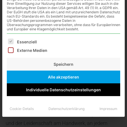
Ihrer Einwilligung zur Nutzung dieser Services willigen Sie auch in die
Verarbeitung Ihrer Daten in den USA gemäß Art. 49 (1) lit. a GDPR ein.
Zur Unterstützung unseres jungen und
Der EuGH stuft die USA als ein Land mit unzureichendem Datenschutz
nach EU-Standards ein. Es besteht beispielsweise die Gefahr, dass
motivierten Teams suchen wir eine/n neue/n
US-Behörden personenbezogene Daten in
Überwachungsprogrammen verarbeiten, ohne dass für Europäerinnen
Kollegen/Kollegin, der/die:
und Europäer eine Klagemöglichkeit besteht.
Es folgt eine Liste der Service-Gruppen, für die eine Ei
Essenziell
mit Freude
Externe Medien
Leidenschaft
Teamgeist und
Speichern
Fachkompetenz
Alle akzeptieren
Individuelle Datenschutzeinstellungen
Projekte übernimmt, als auch das Team
unterstützen kann.
Cookie-Details
Datenschutzerklärung
Impressum
Unser Team arbeitet mit Verantwortung, Spaß
und der Leidenschaft am Handwerk, an jedem